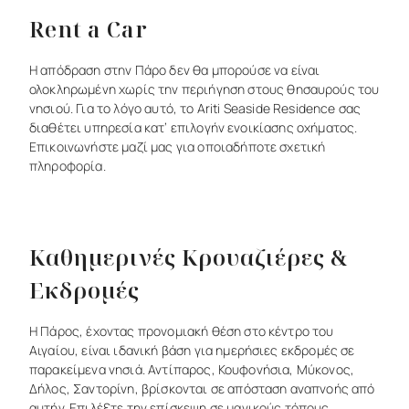
Rent a Car
Η
απόδραση
στην
Πάρο
δεν
θα
μπορούσε
να
είναι
ολοκληρωμένη
χωρίς
την
περιήγηση
στους
θησαυρούς
του
νησιού.
Για
το
λόγο
αυτό,
το
Ariti
Seaside
Residence
σας
διαθέτει
υπηρεσία
κατ’
επιλογήν
ενοικίασης
οχήματος.
Επικοινωνήστε
μαζί
μας
για
οποιαδήποτε
σχετική
πληροφορία.
Καθημερινές Κρουαζιέρες &
Εκδρομές
Η
Πάρος,
έχοντας
προνομιακή
θέση
στο
κέντρο
του
Αιγαίου,
είναι
ιδανική
βάση
για
ημερήσιες
εκδρομές
σε
παρακείμενα
νησιά.
Αντίπαρος,
Κουφονήσια,
Μύκονος,
Δήλος,
Σαντορίνη,
βρίσκονται
σε
απόσταση
αναπνοής
από
αυτήν.
Επιλέξτε
την
επίσκεψη
σε
μαγικούς
τόπους,