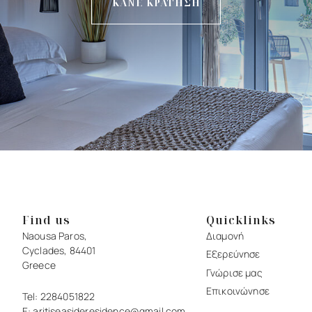
ΚΑΝΕ ΚΡΑΤΗΣΗ
Find us
Quicklinks
Naousa Paros,
Διαμονή
Cyclades, 84401
Εξερεύνησε
Greece
Γνώρισε μας
Επικοινώνησε
Tel:
2284051822
E:
aritiseasideresidence@gmail.com