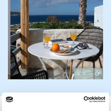
2
/
3