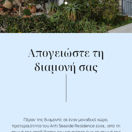
Απογειώστε τη
διαμονή σας
Πέραν
της
διαμονής
σε
έναν
μοναδικό
χώρο,
προτεραιότητα
του
Ariti
Seaside
Residence
είναι,
από
τη
στιγμή
της
αποβίβασης
του
επισκέπτη
έως
τη
στιγμή
της