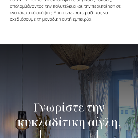
απολαμβάνοντας
την
πολυτέλεια
και
την
περιποίηση
σε
ένα
ιδιωτικό
σκάφος.
Επικοινωνήστε
μαζί
μας
να
σχεδιάσουμε
τη
μοναδική
αυτή
εμπειρία.
Γνωρίστε την
κυκλαδίτικη αίγλη.