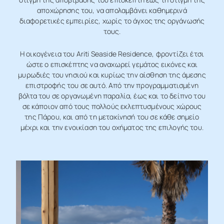
αποχώρησης
του,
να
απολαμβάνει
καθημερινά
διαφορετικές
εμπειρίες,
χωρίς
το
άγχος
της
οργάνωσής
τους.
Η
οικογένεια
του
Ariti
Seaside
Residence,
φροντίζει
έτσι
ώστε
ο
επισκέπτης
να
αναχωρεί
γεμάτος
εικόνες
και
μυρωδιές
του
νησιού
και
κυρίως
την
αίσθηση
της
άμεσης
επιστροφής
του
σε
αυτό.
Από
την
προγραμματισμένη
βόλτα
του
σε
οργανωμένη
παραλία,
έως
και
το
δείπνο
του
σε
κάποιον
από
τους
πολλούς
εκλεπτυσμένους
χώρους
της
Πάρου,
και
από
τη
μετακίνησή
του
σε
κάθε
σημείο
μέχρι
και
την
ενοικίαση
του
οχήματος
της
επιλογής
του.