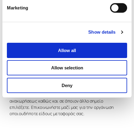
Marketing
Υπηρεσίες
Show details
Allow all
Μεταφορά
Allow selection
Απολαύστε
τις
μετακινήσεις
σας
στο
νησί,
επιλέγοντας
τις
Deny
υπηρεσίες
μεταφοράς,
που
προσφέρει
το
Ariti
Seaside
Residence,
από
και
προς
τον
τόπο
αφίξεως/
αναχωρήσεως
καθώς
και
σε
όποιον
άλλο
σημείο
επιλέξετε.
Επικοινωνήστε
μαζί
μας
για
την
οργάνωση
οποιουδήποτε
είδους
μεταφοράς
σας.